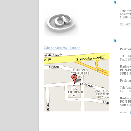
Trgovi
Lastovs
10000 
OIB:62
Gdje se nalazimo - karta>>
Poslovn
Tel. 01
Fax:01/
Radno v
PON-PE
SUB
8.0
Poslovn
Telefon
Fax: 01
Radno v
PON-PE
SUB
8.0
e-mail: