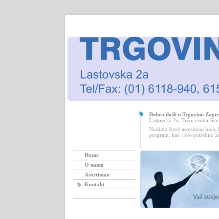
Dobro došli u Trgovinu Zagr
Lastovska 2a, Tržni centar Sav
Nudimo širok asortiman boja, lak
program, kao i sve potrebno z
Home
O nama
Asortiman
Kontakt